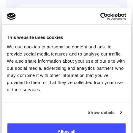
Koliko košta geolokacija mobilnog
telefona?
This website uses cookies
Da li su moji podaci sigurni?
We use cookies to personalise content and ads, to
provide social media features and to analyse our traffic.
We also share information about your use of our site with
Kako mogu otkazati pretplatu?
our social media, advertising and analytics partners who
may combine it with other information that you’ve
provided to them or that they’ve collected from your use
Imate li još neko pitanje?
of their services.
Naš tim je ovdje da vam pomogne, pitajte
nas bilo što.
Show details
Stupite u kontakt
Allow all