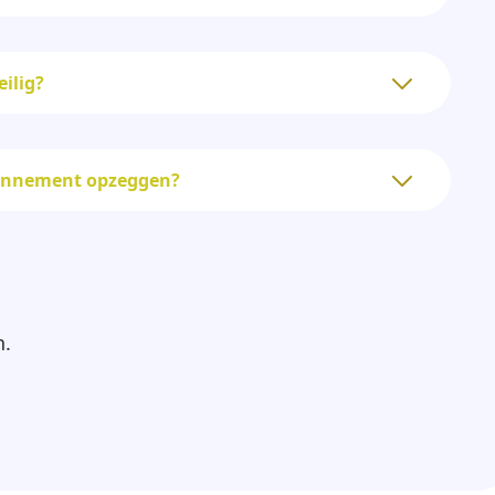
eilig?
bonnement opzeggen?
n.