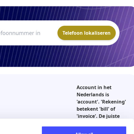
Telefoon lokaliseren
Account in het
Nederlands is
'account'. 'Rekening'
betekent 'bill' of
'invoice'. De juiste
vertaling is dus
'account'.