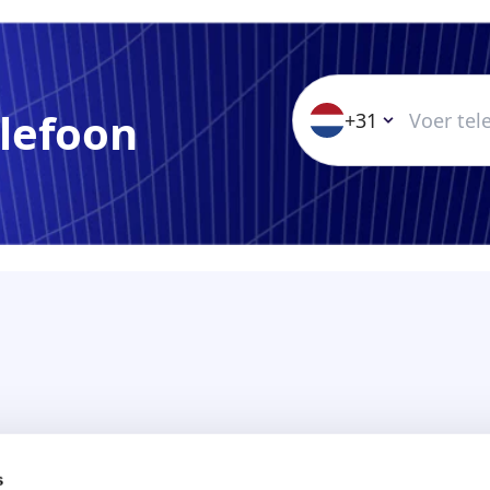
elefoon
+31
s