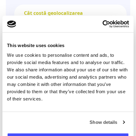
Cât costă geolocalizarea
telefonului mobil?
Informațiile mele sunt în
This website uses cookies
siguranță?
We use cookies to personalise content and ads, to
provide social media features and to analyse our traffic.
We also share information about your use of our site with
Cum pot să anulez abonamentul
our social media, advertising and analytics partners who
meu?
may combine it with other information that you’ve
provided to them or that they’ve collected from your use
of their services.
Încă ai o întrebare?
Echipa noastră este aici să vă ajute;
Show details
întrebați-ne orice.
Ia legătura