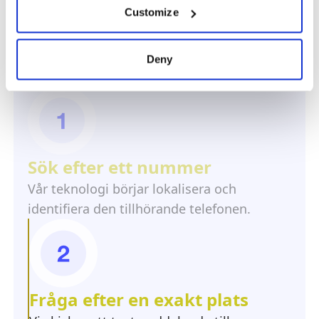
Customize
Deny
Hur fungerar det?
Sök efter ett nummer
Vår teknologi börjar lokalisera och
identifiera den tillhörande telefonen.
Fråga efter en exakt plats