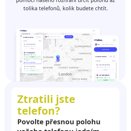
pomocí našeho rozhraní určit polohu až
tolika telefonů, kolik budete chtít.
Ztratili jste
telefon?
Povolte přesnou polohu