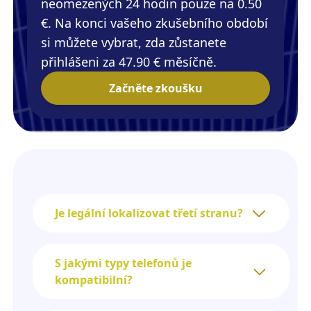
neomezených 24 hodin pouze na 0.50
€. Na konci vašeho zkušebního období
si můžete vybrat, zda zůstanete
přihlášeni za 47.90 € měsíčně.
Začněte zkoušku
Je legální lokalizovat třetí stranu?
S jakými typy telefonů je
kompatibilní?