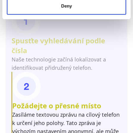
Jak to funguje?
Deny
Spusťte vyhledávání podle
čísla
Naše technologie začíná lokalizovat a
identifikovat přidružený telefon.
Požádejte o přesné místo
Zasíláme textovou zprávu na cílový telefon
k určení jeho polohy. Tato zpráva je
výchozím nastavením anonymní, ale může