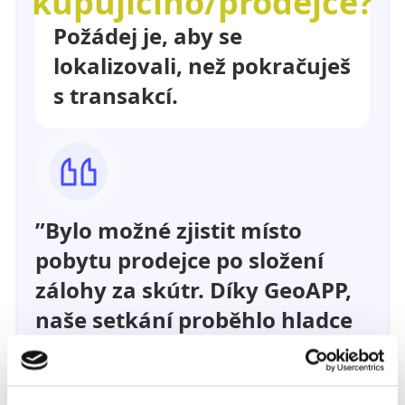
kupujícího/prodejce?
Požádej je, aby se
lokalizovali, než pokračuješ
s transakcí.
”Bylo možné zjistit místo
pobytu prodejce po složení
zálohy za skútr. Díky GeoAPP,
naše setkání proběhlo hladce
a všechno proběhlo dobře!”