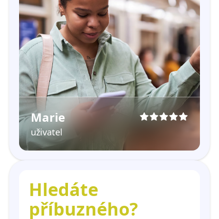
Marie
uživatel
Hledáte
příbuzného?