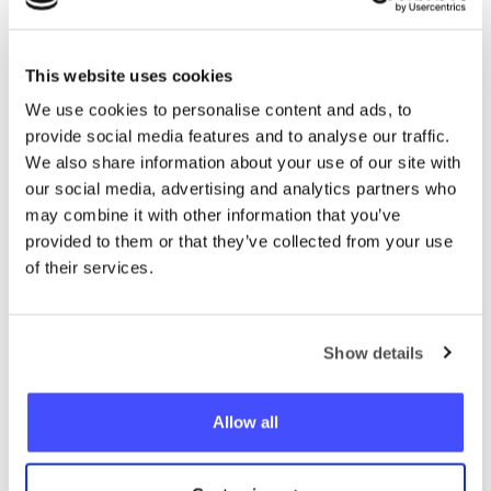
This website uses cookies
We use cookies to personalise content and ads, to
”„Ich konnte den
provide social media features and to analyse our traffic.
Aufenthaltsort eines
We also share information about your use of our site with
our social media, advertising and analytics partners who
Verkäufers überprüfen,
may combine it with other information that you’ve
nachdem ich eine Anzahlung
provided to them or that they’ve collected from your use
of their services.
für einen Roller geleistet
hatte. Dank , verlief unser
Treffen reibungslos und alles
Show details
ging gut!“”
Allow all