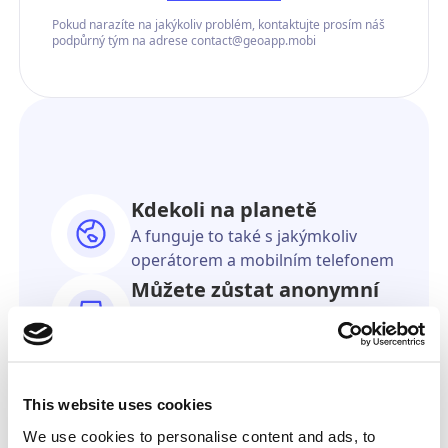
Pokud narazíte na jakýkoliv problém, kontaktujte prosím náš
podpůrný tým na adrese contact@geoapp.mobi
Kdekoli na planetě
A funguje to také s jakýmkoliv
operátorem a mobilním telefonem
Můžete zůstat anonymní
Příjemce se nikdy nedozví, že to
bylo od vás
Stejně přesné jako GPS
Ukážeme vám přesné umístění na
This website uses cookies
online mapě.
We use cookies to personalise content and ads, to