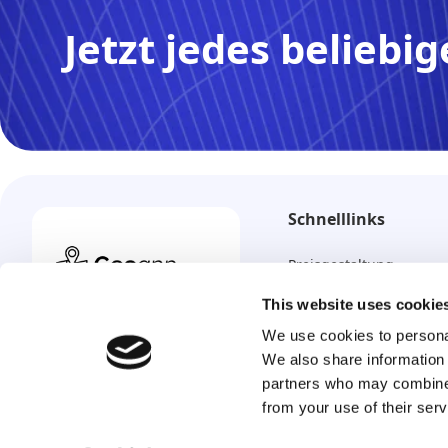
Jetzt jedes beliebi
Schnelllinks
Preisgestaltung
Wie funktioniert es?
Jedes Handy orten,
This website uses cookie
überall, jederzeit.
We use cookies to personal
Häufig gestellte Fragen
We also share information 
Kontakt
Deutsch
partners who may combine i
from your use of their serv