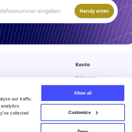
Handy orten
Konto
Einloggen
Abbestellen
Allow all
yse our traffic.
 analytics
Customize
y’ve collected
Deny