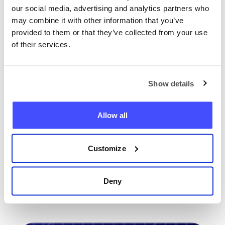
grundlegende Details Ihrer Sitzung, während
our social media, advertising and analytics partners who
Sie mithilfe von Cookies surfen. Diese
may combine it with other information that you’ve
provided to them or that they’ve collected from your use
Informationen können statistisch untersucht
of their services.
werden, um die Website im Laufe der Zeit
nützlicher zu machen. Dieser Vorgang wird
von Analytics by Google verwaltet.
Show details
Die Nutzer erklären sich mit der Verwendung
dieser Cookies einverstanden, indem sie auf
Allow all
die Option "Ja, ich stimme zu" klicken oder
weiter auf der Website surfen. Wenn Sie
"Nein, ich lehne ab" wählen, können wir
Customize
Ihnen jedoch nicht versprechen, dass Sie
unsere Website nutzen können.
Deny