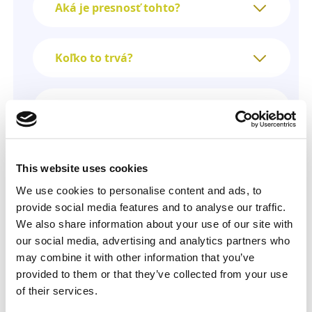
Aká je presnosť tohto?
Koľko to trvá?
Funguje aj v prípade, že je telefón
tretej strany vypnutý?
This website uses cookies
Koľko stojí geolokácia mobilného
telefónu?
We use cookies to personalise content and ads, to
provide social media features and to analyse our traffic.
We also share information about your use of our site with
Sú moje informácie zabezpečené?
our social media, advertising and analytics partners who
may combine it with other information that you’ve
provided to them or that they’ve collected from your use
Ako môžem zrušiť svoje
of their services.
predplatné?