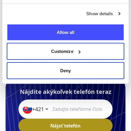
Show details
Stále máte otázku?
Allow all
Náš tím je tu, radi vám so všetkým
pomôžeme. Opýtajte sa na čokoľvek.
Kontaktujte nás
Customize
Deny
Nájdite akýkoľvek telefón teraz
+421
Nájsť telefón