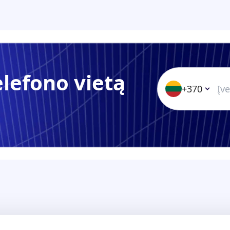
elefono vietą
+370