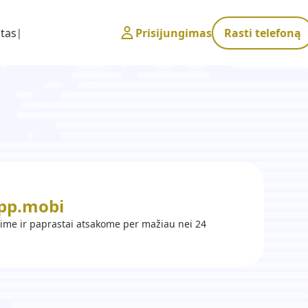
tas
Prisijungimas
Rasti telefoną
pp.mobi
e ir paprastai atsakome per mažiau nei 24