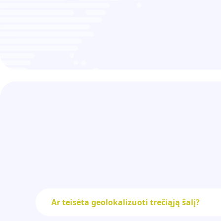
Ar teisėta geolokalizuoti trečiąją šalį?