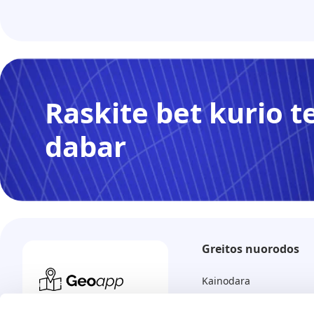
Raskite bet kurio t
dabar
Greitos nuorodos
Kainodara
Kaip tai veikia?
Raskite bet kurį