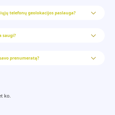
iųjų telefonų geolokacijos paslauga?
a saugi?
i savo prenumeratą?
t ko.