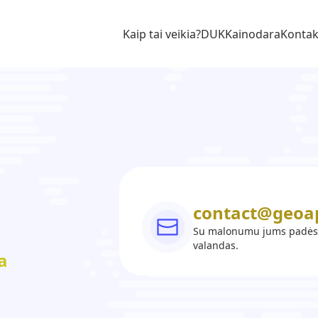
Kaip tai veikia?
DUK
Kainodara
Kontak
contact@geoa
Su malonumu jums padėsim
valandas.
a