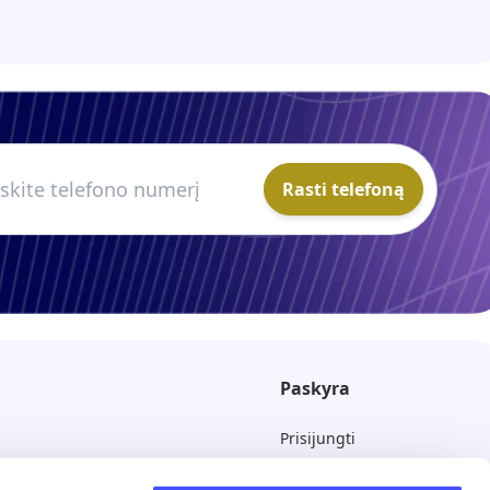
Rasti telefoną
Paskyra
Prisijungti
Atsisakyti prenumeratos