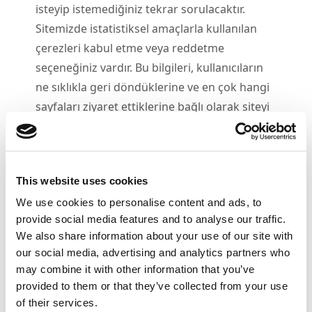
isteyip istemediğiniz tekrar sorulacaktır.
Sitemizde istatistiksel amaçlarla kullanılan
çerezleri kabul etme veya reddetme
seçeneğiniz vardır. Bu bilgileri, kullanıcıların
ne sıklıkla geri döndüklerine ve en çok hangi
sayfaları ziyaret ettiklerine bağlı olarak siteyi
ve sunduğumuz içeriği iyileştirmek için
kullanırız.
Bir web sitesinin sunucusu, siz çerezleri
This website uses cookies
kullanarak gezinirken oturumunuzun bazı
We use cookies to personalise content and ads, to
temel ayrıntılarını hatırlar. Bu bilgiler, siteyi
provide social media features and to analyse our traffic.
zaman içinde daha kullanışlı hale getirmek
We also share information about your use of our site with
için istatistiksel olarak incelenebilir. Bu işlem
our social media, advertising and analytics partners who
Analytics by Google tarafından yönetilir.
may combine it with other information that you’ve
Kullanıcılar, "Evet, kabul ediyorum"
provided to them or that they’ve collected from your use
seçeneğine tıklayarak veya sitede gezinmeye
of their services.