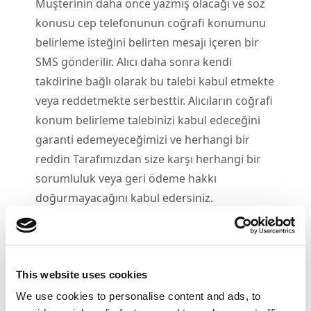
Müşterinin daha önce yazmış olacağı ve söz
konusu cep telefonunun coğrafi konumunu
belirleme isteğini belirten mesajı içeren bir
SMS gönderilir. Alıcı daha sonra kendi
takdirine bağlı olarak bu talebi kabul etmekte
veya reddetmekte serbesttir. Alıcıların coğrafi
konum belirleme talebinizi kabul edeceğini
garanti edemeyeceğimizi ve herhangi bir
reddin Tarafımızdan size karşı herhangi bir
sorumluluk veya geri ödeme hakkı
doğurmayacağını kabul edersiniz.
4.
2
Sözleşmeniz devam ettiği sürece
seçtiğiniz Alıcılara sınırsız sayıda talep
gönderme hakkına sahipsiniz.
4.
3
Yapamazsınız:
This website uses cookies
Site veya Hizmetimizdeki materyalin
We use cookies to personalise content and ads, to