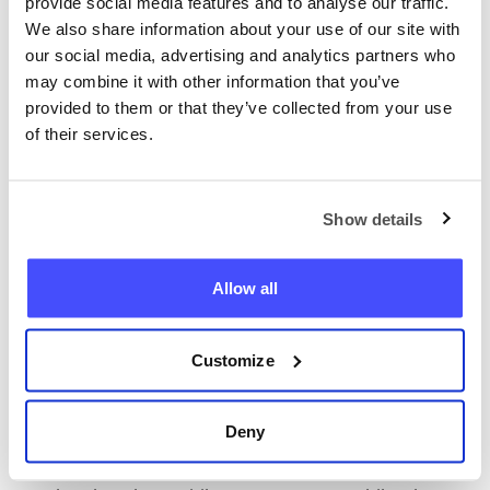
provide social media features and to analyse our traffic.
tamamını veya bir kısmını satmak,
We also share information about your use of our site with
kopyalamak, kiralamak, ödünç vermek,
our social media, advertising and analytics partners who
dağıtmak, devretmek veya lisanslamak için
may combine it with other information that you’ve
Siteyi yasa dışı bir şekilde veya bu Koşullara
provided to them or that they’ve collected from your use
aykırı olarak kullanmak veya Sistemlerimize
of their services.
veya alt yüklenicilerimizin sistemlerine
yetkisiz erişim sağlamaya çalışmak için
Hizmetimizi ticari amaçlarla kullanmak veya
Show details
Sitemizin ve Hizmetimizin çalışmasını veya
işlevini bozan, azaltan veya bunlara müdahale
Allow all
eden herhangi bir eyleme katılmak.
Kasıtlı olarak virüs veya başka bir zararlı
Customize
uygulama göndererek Siteyi kötüye
kullanmak. Hizmetimizi spam amaçlı
Deny
kullanmak. Hizmetimizde veya başka bir
yerde (örneğin sosyal ağlarda) faaliyetlerimizi