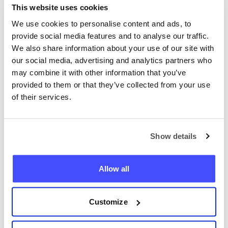
que cela vient de vous.
This website uses cookies
Aussi précis que le GPS
We use cookies to personalise content and ads, to
Nous vous montrerons
provide social media features and to analyse our traffic.
l'emplacement exact sur une carte
We also share information about your use of our site with
en ligne.
our social media, advertising and analytics partners who
may combine it with other information that you’ve
provided to them or that they’ve collected from your use
of their services.
Show details
Localisez n’importe quel
téléphone maintenant
Allow all
+33
Customize
Localiser le téléphone