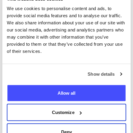
Megmutatjuk a pontos helyet egy
We use cookies to personalise content and ads, to
online térképen.
provide social media features and to analyse our traffic.
We also share information about your use of our site with
our social media, advertising and analytics partners who
may combine it with other information that you’ve
provided to them or that they’ve collected from your use
of their services.
Bármilyen telefont most
megtalálhat
Show details
+36
Allow all
Telefon keresése
Customize
Deny