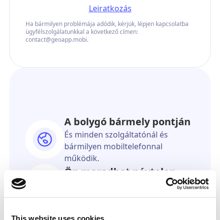
Leiratkozás
Ha bármilyen problémája adódik, kérjük, lépjen kapcsolatba
ügyfélszolgálatunkkal a következő címen:
contact@geoapp.mobi.
A bolygó bármely pontján
És minden szolgáltatónál és
bármilyen mobiltelefonnal
működik.
Ön maradhat névtelen.
A címzett soha nem fogja tudni,
hogy ön küldte.
Olyan pontos, mint a GPS.
This website uses cookies