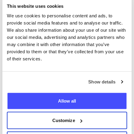
Tão preciso quanto o GPS
This website uses cookies
Nós vamos mostrar a você a
We use cookies to personalise content and ads, to
localização exata em um mapa
provide social media features and to analyse our traffic.
online.
We also share information about your use of our site with
our social media, advertising and analytics partners who
may combine it with other information that you’ve
provided to them or that they’ve collected from your use
of their services.
Encontre qualquer telefone
Show details
agora
Allow all
+351
Localizar telefone
Customize