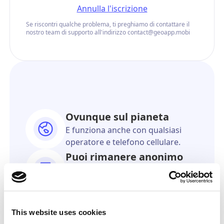
Annulla l'iscrizione
Se riscontri qualche problema, ti preghiamo di contattare il
nostro team di supporto all'indirizzo contact@geoapp.mobi
Ovunque sul pianeta
E funziona anche con qualsiasi
operatore e telefono cellulare.
Puoi rimanere anonimo
Il destinatario non saprà mai che
proviene da te.
Preciso come il GPS
Ti mostreremo l'esatta posizione
This website uses cookies
su una mappa online.